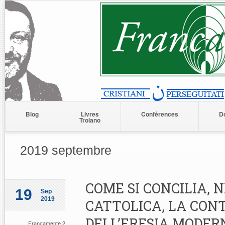
Blog
Livres
Conférences
D
Troiano
2019 septembre
COME SI CONCILIA, 
19
Sep
2019
CATTOLICA, LA CON
DELL’ERESIA MODER
Francamente 2