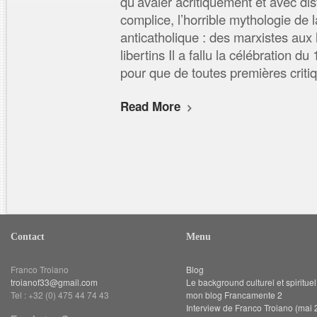
qu’avaler acritiquement et avec dis
complice, l’horrible mythologie de 
anticatholique : des marxistes aux l
libertins Il a fallu la célébration du 
pour que de toutes premières criti
Read More
Contact
Menu
Franco Troiano
Blog
troianof33@gmail.com
Le background culturel et spiritue
Tel : +32 (0) 475 44 74 43
mon blog Francamente 2
Interview de Franco Troiano (mai 