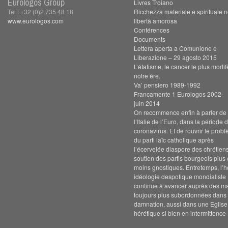
Eurologos Group
Livres Troiano
Tel : +32 (0)2 735 48 18
Ricchezza materiale e spirituale n
www.eurologos.com
libertà amorosa
Conférences
Documents
Lettera aperta a Comunione e
Liberazione – 29 agosto 2015
L’étatisme, le cancer le plus morti
notre ère.
Va’ pensiero 1989-1992
Francamente 1 Eurologos 2002-
juin 2014
On recommence enfin à parler de s
l’Italie de l’Euro, dans la période 
coronavirus. Et de rouvrir le prob
du parti laïc catholique après
l’écervelée diaspore des chrétien
soutien des partis bourgeois plus
moins gnostiques. Entretemps, l’h
idéologie despotique mondialiste
continue à avancer auprès des m
toujours plus subordonnées dans 
damnation, aussi dans une Eglise
hérétique si bien en intermittence 