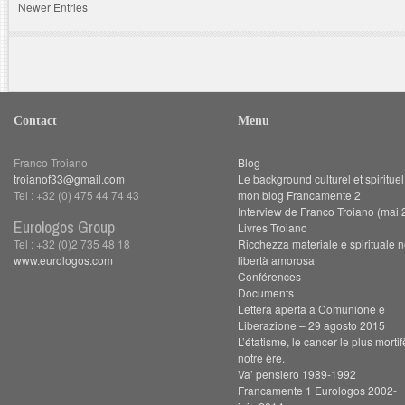
Newer Entries
Contact
Menu
Franco Troiano
Blog
troianof33@gmail.com
Le background culturel et spiritue
Tel : +32 (0) 475 44 74 43
mon blog Francamente 2
Interview de Franco Troiano (mai 
Eurologos Group
Livres Troiano
Tel : +32 (0)2 735 48 18
Ricchezza materiale e spirituale n
www.eurologos.com
libertà amorosa
Conférences
Documents
Lettera aperta a Comunione e
Liberazione – 29 agosto 2015
L’étatisme, le cancer le plus morti
notre ère.
Va’ pensiero 1989-1992
Francamente 1 Eurologos 2002-