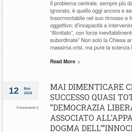
Il problema centrale, sempre più d
ignorato, è quello oggi ancora e se
Insormontabile nel suo rimosso e f
oggettivo: d’incapacità a interveni
“illimitato”, con forze inevitabilment
subordinate” Non solo la Chiesa an
massima crisi, ma pure la scienza 
Read More
MAI DIMENTICARE C
12
Nov
2024
SUCCESSO QUASI TO
“DEMOCRAZIA LIBER
Francamente 2
ASSOCIATO ALL’APP
DOGMA DELL’”INNOC