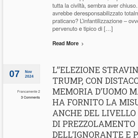
tutta la civiltà, sembra aver chiu
avrebbe deresponsabilizzato totalm
praticano? L’infantilizzazione – ovv
pervenuto e tipico di […]
Read More
L’’ELEZIONE STRAVI
07
Nov
2024
TRUMP, CON DISTACC
MEMORIA D’UOMO MA
Francamente 2
3 Comments
HA FORNITO LA MIS
ANCHE DEL LIVELL
DI PREZZOLAMENTO
DELL’IGNORANTE E 