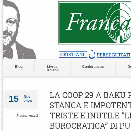
Blog
Livres
Conférences
D
Troiano
LA COOP 29 A BAKU
15
Nov
2024
STANCA E IMPOTENT
TRISTE E INUTILE “
Francamente 2
BUROCRATICA” DI P