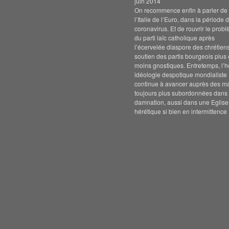
juin 2014
On recommence enfin à parler de s
l’Italie de l’Euro, dans la période 
coronavirus. Et de rouvrir le prob
du parti laïc catholique après
l’écervelée diaspore des chrétien
soutien des partis bourgeois plus
moins gnostiques. Entretemps, l’h
idéologie despotique mondialiste
continue à avancer auprès des m
toujours plus subordonnées dans 
damnation, aussi dans une Eglise
hérétique si bien en intermittence 